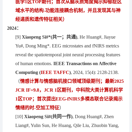
医学1区TOP期刊；首次从脑灰质角度揭示抑郁症区
域水平的结构-功能连接耦合机制，并且发现其与神
经递质和遗传特征相关
）
2024：
[9]
Xiaopeng Si#*(共一；共通)
, He Huang#, Jiayue
Yu#, Dong Ming*. EEG microstates and fNIRS metrics
reveal the spatiotemporal joint neural processing features
of human emotions.
IEEE Transactions on Affective
Computing
(
IEEE
TAFFC
)
, 2024, 15(4): 2128-2138.
（
情感计算与情感脑机接口
领域
顶级
期刊
；最新2025
JCR IF
=9.
8，JCR 1区期刊，中科院大类计算机科学
1区TOP；
首次提出EEG-fNIRS多模态联合记录揭示
情绪的时
-
空加工特征
）
[10]
Xiaopeng Si#
(共同一作)
, Dong Huang#, Zhen
Liang#, Yulin Sun, He Huang, Qile Liu, Zhuobin Yang,