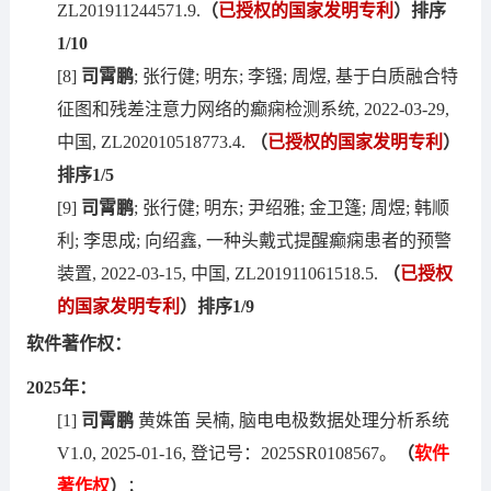
ZL201911244571.9.
（
已授权的国家发明专利
）排序
1/
10
[8]
司霄鹏
; 张行健; 明东; 李镪; 周煜, 基于白质融合特
征图和残差注意力网络的癫痫检测系统, 2022-03-29,
中国, ZL202010518773.4.
（
已授权的国家发明专利
）
排序
1/
5
[9]
司霄鹏
; 张行健; 明东; 尹绍雅; 金卫篷; 周煜; 韩顺
利; 李思成; 向绍鑫, 一种头戴式提醒癫痫患者的预警
装置, 2022-03-15, 中国, ZL201911061518.5.
（
已授权
的国家发明专利
）排序
1/9
软件著作权：
2025年：
[1]
司霄鹏
黄姝笛 吴楠, 脑电电极数据处理分析系统
V1.0, 2025-01-16, 登记号：2025SR0108567。
（
软件
著作权
）
；