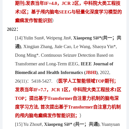
期刊
;发表当年IF
=
4.0，JCR 2区，中科院大类工程技
术3区；基于颅内脑电SEEG与轻量化深度学习模型的
癫痫发作智能识别
）
2022：
[14] Yulin Sun#, Weipeng Jin#,
Xiaopeng Si#*
(共一；共
通)
, Xingjian Zhang, Jiale Cao, Le Wang, Shaoya Yin*,
Dong Ming*. Continuous Seizure Detection Based on
Transformer and Long-Term iEEG,
IEEE Journal of
Biomedical and Health Informatics
(
JBHI
)
, 2022,
26(11)：5418-5427. （
医学人工智能领域TOP期刊；
发表当年IF
=
7.7，JCR 1区，中科院大类工程技术1区
T
OP；
提出基于
Transformer自注意力机制
的脑电
深
度学习方法,
首次提出基于Transformer自注意力机制
的
颅内脑电癫痫发作智能识别；
）
[15] Yu Zhou#,
Xiaopeng Si#*
(共一；共通)
, Yuanyuan