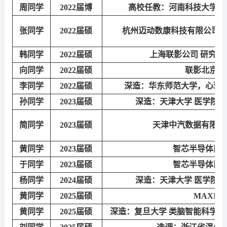
周
同学
2022届博
高校任教：河南科技大学，
张
同学
2022届硕
杭州迈动数康科技有限公司
韩
同学
2022届硕
上海联影公司
研究院
向
同学
2022届硕
联影北京研
李
同学
2022届硕
深造：华东师范大学，心理
孙
同学
2023届硕
深造：天津大学
医学院，
简
同学
2023届硕
天津中汽数据有限公
黄
同学
2023届硕
智芯半导体南
于
同学
2023届硕
智芯半导体南
杨
同学
2024
届硕
深造：天津大学
医学院，
黄
同学
2025届硕
MAXIE
黄
同学
2025届硕
深造：复旦大学
类脑智能科学与