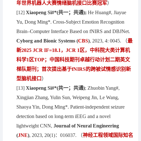
年世界机器人大赛情绪脑机接口比赛冠军
）
[12]
Xiaopeng Si
#*(共一；共通)
;
He Huang#, Jiayue
Yu, Dong Ming*. Cross-Subject Emotion Recognition
Brain–Computer Interface Based on fNIRS and DBJNet.
Cyborg and Bionic Systems (
CBS
)
, 2023, 4: 0045. （
最
新2025 JCR IF
=
18.1，
J
CR 1区，中科院大类计算机
科学1区TOP；中国科技期刊卓越行动计划二期英文
梯队期刊；首次提出基于fNIRS的跨被试情感识别新
型脑机接口
）
[13]
Xiaopeng Si#*(共一；共通)
; Zhuobin Yang#,
Xingjian Zhang, Yulin Sun, Weipeng Jin, Le Wang,
Shaoya Yin, Dong Ming*. Patient-independent seizure
detection based on long-term iEEG and a novel
lightweight CNN,
Journal of Neural Engineering
(
JNE
)
, 2023, 20(1)：016037. （
神经工程
领域
国际知名