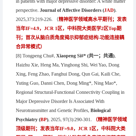
in patients with major depressive disorder: A white matter
perspective.
Journal of Affective Disorders
(
J
AD
)
.
2025,373:219-226. （
精神医学领域高水平期刊；发表
当年
IF=4.9，JCR 1区，中科院大类医学2区Top期
刊；首次从脑白质角度揭示抑郁症结构-功能连接耦
合异常模式
）
[8] Tongpeng Chu#,
Xiaopeng Si#*
(共一；共通)
,
Haizhu Xie, Heng Ma, Yinghong Shi, Wei Yao, Dong
Xing, Feng Zhao, Fanghui Dong, Qun Gai, Kaili Che,
Yuting Guo, Danni Chen, Dong Ming*, Ning Mao*,
Regional Structural-Functional Connectivity Coupling in
Major Depressive Disorder Is Associated With
Neurotransmitter and Genetic Profiles,
Biological
Psychiatry
(
B
P
)
, 2025, 97(3):290-301.
（精神医学领域
顶级期刊；发表当年
IF=9.0，JCR 1区，中科院
大类