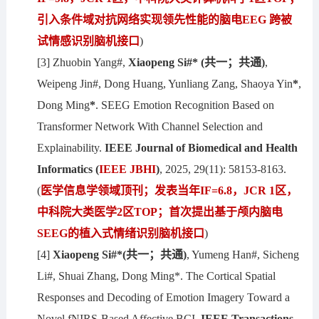
引入条件域对抗网络实现领先性能的脑电EEG 跨被
试情感识别脑机接口
)
[3] Zhuobin Yang#,
Xiaopeng Si#*
(共一；共通)
,
Weipeng Jin#, Dong Huang, Yunliang Zang, Shaoya Yin
*
,
Dong Ming
*
. SEEG Emotion Recognition Based on
Transformer Network With Channel Selection and
Explainability.
IEEE Journal of Biomedical and Health
Informatics
(
IEEE JBHI
)
, 2025, 29(11): 58153-8163.
(
医学信息学领域顶刊；发表当年IF
=
6.8，JCR 1区，
中科院大类医学
2
区TOP；
首次提出基于颅内脑电
SEEG的植入式情绪识别脑机接口
)
[4]
Xiaopeng Si#*(共一；共通)
, Yumeng Han#, Sicheng
Li#, Shuai Zhang, Dong Ming*. The Cortical Spatial
Responses and Decoding of Emotion Imagery Toward a
Novel fNIRS-Based Affective BCI.
IEEE Transactions