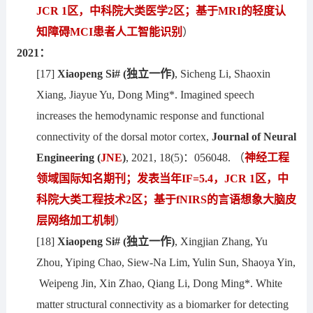
JCR 1区，中科院大类医学2区；基于MRI的轻度认
知障碍MCI患者人工智能识别
）
2021
：
[17]
Xiaopeng Si#
(独立一作)
, Sicheng Li, Shaoxin
Xiang, Jiayue Yu, Dong Ming*. Imagined speech
increases the hemodynamic response and functional
connectivity of the dorsal motor cortex,
Journal of Neural
Engineering
(
JNE
)
, 2021, 18(5)：056048. （
神经工程
领域
国际知名期刊
；发表当年IF=5.4，JCR 1区，中
科院大类工程技术2区；基于fNIRS的言语想象大脑皮
层网络加工机制
）
[18]
Xiaopeng Si#
(独立一作)
, Xingjian Zhang, Yu
Zhou, Yiping Chao, Siew-Na Lim, Yulin Sun, Shaoya Yin,
Weipeng Jin, Xin Zhao, Qiang Li, Dong Ming*. White
matter structural connectivity as a biomarker for detecting