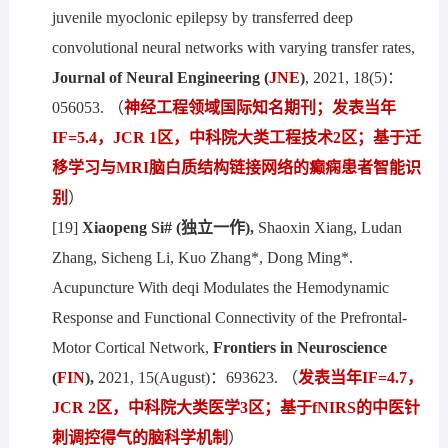
juvenile myoclonic epilepsy by transferred deep
convolutional neural networks with varying transfer rates,
Journal of Neural Engineering
(
JNE
)
, 2021, 18(5)：
056053. （
神经工程
领域
国际知名期刊
；发表当年
IF=5.4，JCR 1区，中科院大类工程技术2区；
基于迁
移学习与
MRI
脑白质结构链接网络的癫痫患者智能识
别
）
[19]
Xiaopeng Si#
(独立一作),
Shaoxin Xiang, Ludan
Zhang, Sicheng Li, Kuo Zhang*, Dong Ming*.
Acupuncture With deqi Modulates the Hemodynamic
Response and Functional Connectivity of the Prefrontal-
Motor Cortical Network,
Frontiers in Neuroscience
(
FIN
)
,
2021, 15(August)：693623. （
发表当年IF=4.7，
JCR 2区，中科院大类医学3区；基于fNIRS的中医针
刺调控得气的脑科学机制
）