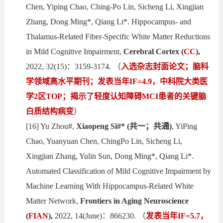
Chen, Yiping Chao, Ching-Po Lin, Sicheng Li, Xingjian
Zhang, Dong Ming*, Qiang Li*. Hippocampus- and
Thalamus-Related Fiber-Specific White Matter Reductions
in Mild Cognitive Impairment,
Cerebral Cortex
(
CC
)
,
2022, 32(15)：3159-3174. （
入选杂志封面论文；脑科
学领域高水平期刊；发表当年IF
=
4.9，中科院大类医
学2区
T
OP；揭示了轻度认知障碍MCI患者的关键脑
白质结构病变
）
[16] Yu Zhou#,
Xiaopeng Si#*
(共一；共通)
, YiPing
Chao, Yuanyuan Chen, ChingPo Lin, Sicheng Li,
Xingjian Zhang, Yulin Sun, Dong Ming*, Qiang Li*.
Automated Classification of Mild Cognitive Impairment by
Machine Learning With Hippocampus-Related White
Matter Network,
Frontiers in Aging Neuroscience
(
FIAN
)
,
2022, 14(June)：866230. （
发表当年IF=5.7，