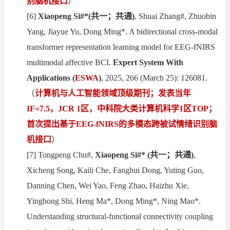
别脑机接口
）
[6]
Xiaopeng
Si
#*
(共一；共通)
, Shuai Zhang#, Zhuobin
Yang, Jiayue Yu, Dong Ming*. A bidirectional cross-modal
transformer representation learning model for EEG-fNIRS
multimodal affective BCI.
Expert
System
W
ith
Applications
(
ESWA
)
, 2025, 266 (March 25): 126081.
（
计算机与人工智能
领域
顶级
期刊
；发表当年
IF
=7.5
，JCR 1区，中科院大类计算机科学1区TOP；
首次提出基于EEG-fNIRS的多模态跨被试情绪识别脑
机接口
）
[7] Tongpeng Chu#,
Xiaopeng Si#* (共一；共通)
,
Xicheng Song, Kaili Che, Fanghui Dong, Yuting Guo,
Danning Chen, Wei Yao, Feng Zhao, Haizhu Xie,
Yinghong Shi, Heng Ma*, Dong Ming*, Ning Mao*.
Understanding structural-functional connectivity coupling