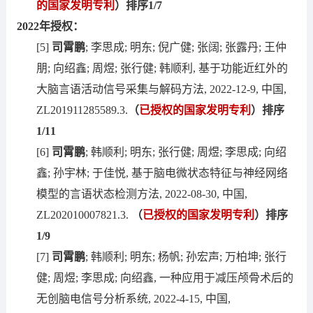
的国家发明专利
）排序1/7
2022年授权：
[5]
司霄鹏
; 李思成; 明东; 倪广健; 张阔; 张露丹; 王仲
朋; 向绍鑫; 周煜; 张行健; 韩顺利, 基于功能近红外的
大脑言语活动信号采集与解码方法, 2022-12-9, 中国,
ZL201911285589.3.
（
已授权的国家发明专利
）排序
1/11
[6]
司霄鹏
; 韩顺利; 明东; 张行健; 周煜; 李思成; 向绍
鑫; 孙宇林; 于佳悦, 基于脑电微状态特征与神经网络
模型的言语状态检测方法, 2022-08-30, 中国,
ZL202010007821.3.
（
已授权的国家发明专利
）排序
1/9
[7]
司霄鹏
; 韩顺利; 明东; 杨帆; 孙宏声; 万柏坤; 张行
健; 周煜; 李思成; 向绍鑫, 一种应用于减压颅骨术后的
无创脑电信号分析系统, 2022-4-15, 中国,