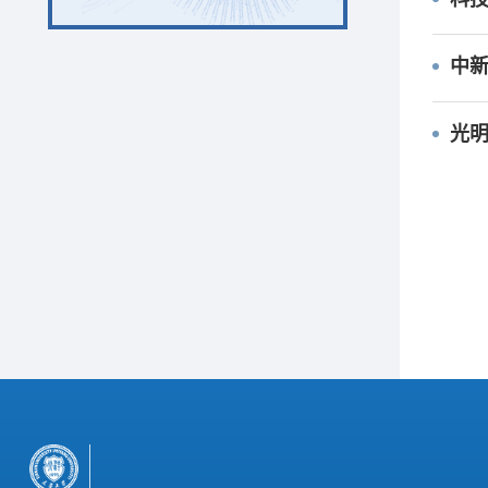
中新
光明