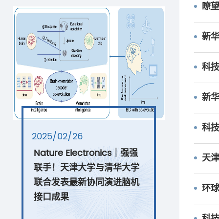
瞭望
新华
科
新华
科技
2025/02/26
Nature Electronics｜强强
天津
联手！天津大学与清华大学
联合发表最新协同演进脑机
环球时
接口成果
科技