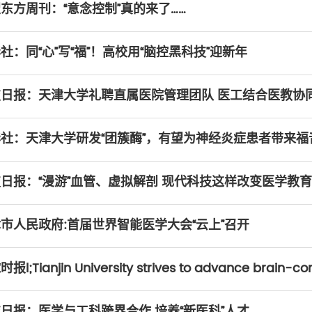
东方周刊：“意念控制”真的来了……
社：同“心”写“福”！高校用“脑控黑科技”迎新年
技日报：天津大学礼聘直属医院管理团队 医工结合医教协
社：天津大学研发“团簇酶”，有望为神经炎症患者带来福
日报：“漫游”血管、虚拟解剖 现代科技这样改变医学教育
市人民政府:首届世界智能医学大会“云上”召开
报l;Tianjin University strives to advance brain-co
日报：医学与工科跨界合作 培养“新医科”人才