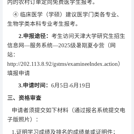
内的农村订单定向免费医学生报考。
④
临床医学（学硕）建议医学门类各专业、
生物学类本科专业考生报考。
2.
申报途径：
考生访问天津大学研究生招生
信息网—服务系统—
2025
级暑期夏令营
（网
站：
http://202.113.8.92/gstms/examineeIndex.action
）
填报申请
3.
申请时间：
6
月
5
日
-6
月
19
日
三、资格审查
申请者须提交如下材料（通过报名系统提交电
子版照片）：
1.
证明学习成绩及排名的成绩单或证明件；