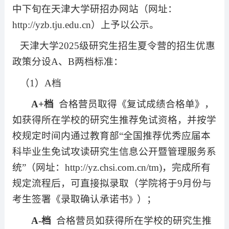
中下旬在天津大学研招办网站（网址：
http://yzb.tju.edu.cn
）上予以公示。
天津大学
2025
级研究生招生夏令营的招生优惠
政策分设
A
、
B
两档标准：
（
1
）
A
档
A+
档
合格营员取得《复试成绩合格单》，
如获得所在学校的研究生推荐免试资格，并按学
校规定时间内通过教育部“全国推荐优秀应届本
科毕业生免试攻读研究生信息公开暨管理服务系
统”（网址：
http://yz.chsi.com.cn/tm)
，完成所有
规定流程后，可直接拟录取（学院将于
9
月份与
考生签署
《录取确认承诺书
）；
》
A-
档
合格营员如获得所在学校的研究生推