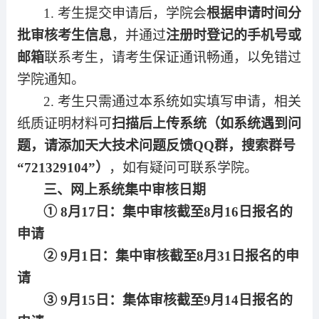
1. 考生提交申请后，学院会
根据申请时间分
批审核考生信息
，并通过
注册时登记的手机号或
邮箱
联系考生，请考生保证通讯畅通，以免错过
学院通知。
2. 考生只需通过本系统如实填写申请，相关
纸质证明材料可
扫描后上传系统（如系统遇到问
题，请添加天大技术问题反馈Q
Q
群，搜索群号
“7
21329104
”）
，如有疑问可联系学院。
三、网上系统集中审核日期
①
8月1
7
日：集中审核截至8月1
6
日报名的
申请
②
9月1日：集中审核截至8月3
1
日报名的申
请
③
9月1
5
日：集体审核截至9月1
4
日报名的