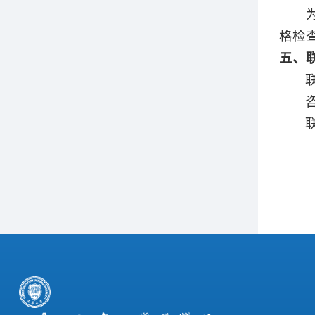
格检
五
、