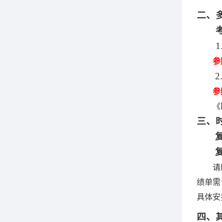
二
、
1
参
2
参
《
三
、
请
绩单需
具体安
四
、