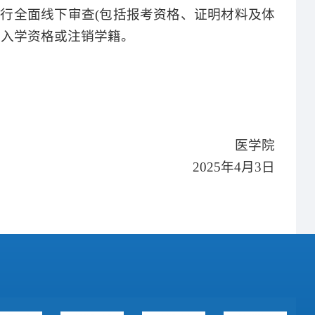
进行全面线下审查
(
包括报考资格、证明材料及体
其入学资格或
注销
学籍。
医
学院
2025
年
4
月
3
日