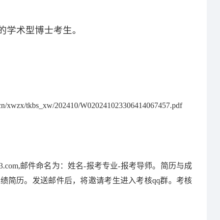
的学术型博士
考生
。
du.cn/xwzx/tkbs_xw/202410/W020241023306414067457.pdf
3.com,
邮件命名为：姓名
-
报考专业
-
报考导师。简历与成
成绩简历。发送邮件后，将邀请考生进入考核
qq
群。考核