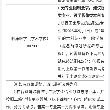
否则后果由考生本人承担
。
1
.
无专业限制要求。建议
医学
类专业、医学影像类
本科
专业
2
.获得国家承认的高职高专毕
业到202
6
年
9月1日）或2年
历的本科结业生，
除学校招
临床医学（学术学位）
1
00200
（报名前修过所报考专业本
程），还需具备以下两项条件
试成绩达到
4
25
分；
②
报名时
期刊上以第一作者发表两篇及
关的学术论文或
SCI论文一篇
注
:如有政策调整，请以最新文件为准
2
.在复试阶段将进行二级学科
/专业领域志愿征集，并
按照
二级学科
/专业领域
（以下简称
“方向”）
组织复试工
作
，分方向录取
。
若某一专业某一方向未录满，则该专业