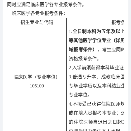
同时应满足临床医学各专业报考条件。
临床医学各专业报考条件：
招生专业与代码
报考条件
1
.
全日制本科为五年及以上学
等其他医学学位专业（详见下
域报考条件）
，
考生应同时符
资格报考条件
。
2
.
入学前须获得本科毕业证书
3.
普通专升本、成教临床医学
临床医学（专业学位）
1
05100
专毕业学历以及本科结业生不
专业学位。
4
.
不接受已获得住院医师规范
或在培人员报考本专业；退出
的住院医师自退出之日起
3