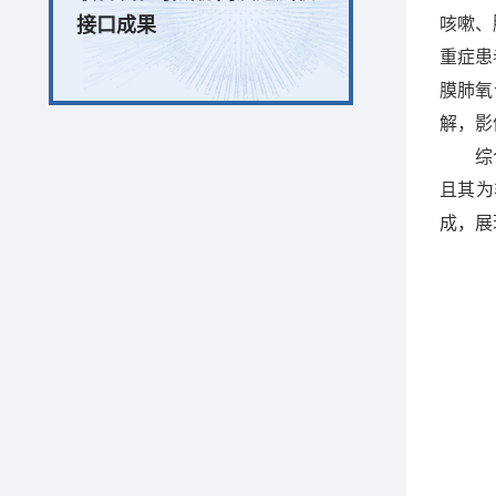
接口成果
咳嗽、
重症患
膜肺氧
解，影
综
且其为
成，展