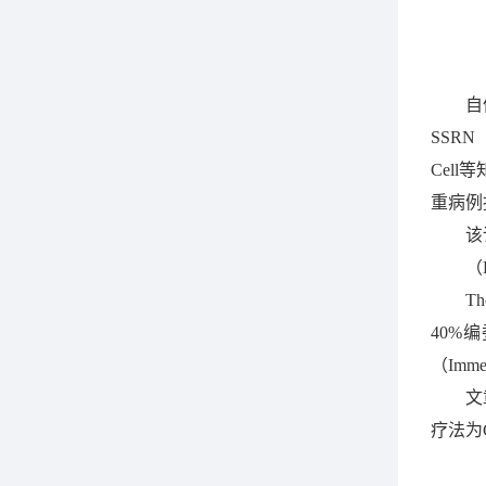
自
SSRN（
Cel
重病例
该
（D
T
40%
（Imm
文
疗法为