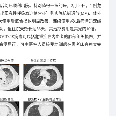
均已顺利出院。特别值得一提的是，2月20日，1 例危
出现急性呼吸窘迫综合征）则实施机械通气(MV)、体外
一次使用后氧合指数明显改善，连续使用9次后病情迅速缓
功，但住院天数长达56天，其治疗费用是其兄的10倍。
ID-19病毒对包括危重症在内患者的肺部组织损伤，并
简便易行，可由医护人员接受培训后在患者床旁独立完