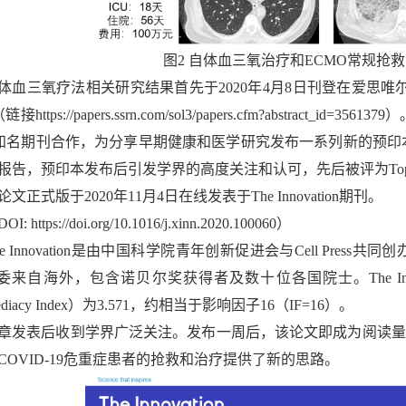
图2 自体血三氧治疗和ECMO常规抢
体血三氧疗法相关研究结果首先于2020年4月8日刊登在爱思唯尔(
链接https://papers.ssrn.com/sol3/papers.cfm?abstrac
l等知名期刊合作，为分享早期健康和医学研究发布一系列新的预印本
报告，预印本发布后引发学界的高度关注和认可，先后被评为Top 10% 
论文正式版于2020年11月4日在线发表于The Innovation期刊。
OI: https://doi.org/10.1016/j.xinn.2020.100060）
he Innovation是由中国科学院青年创新促进会与Cell Pre
编委来自海外，包含诺贝尔奖获得者及数十位各国院士。The Inno
ediacy Index）为3.571，约相当于影响因子16（IF=16）。
章发表后收到学界广泛关注。发布一周后，该论文即成为阅读量最高
COVID-19危重症患者的抢救和治疗提供了新的思路。