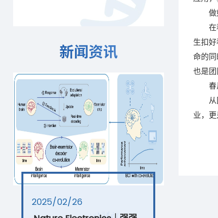
做
在
生扣好
新闻资讯
命的同
也是团
春
从
业，更
2025/02/26