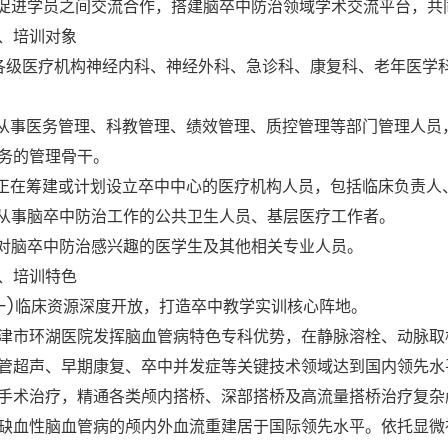
进学员之间交流合作，搭建脑卒中防治领域学术交流平台，共
培训对象
级医疗机构神经内科、神经外科、急诊科、康复科、老年医学
事医务管理、科教管理、绩效管理、质控管理等部门管理人员
务的管理骨干。
在筹建或计划设立卒中中心的医疗机构人员，包括临床负责人
事脑卒中防治工作的公共卫生人员、基层医疗工作者。
脑卒中防治感兴趣的医学生及其他相关专业人员。
培训特色
临床资源深度开放，打造卒中教学实训核心阵地。
环湖医院发挥脑血管病特色专科优势，在静脉溶栓、动脉取栓
管超声、早期康复、卒中并发症等关键技术领域达到国内领先水
手术治疗，精通各类颅内搭桥、深部搭桥及高流量搭桥治疗复杂
缺血性脑血管病的颅内外血流重建居于国际领先水平。依托显微