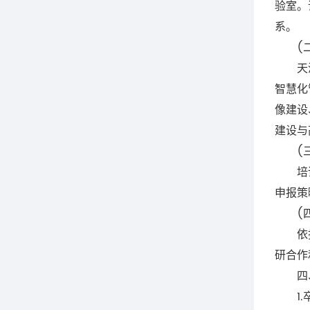
验室。
系。
(二)
天津市
智慧化
像建设
建设与
(三)
培训专
申报策
(四)
依托天
研合作
四、
1.卒