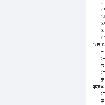
2.临
3.多
4.临
5.典
6.手
7.“
疗技术
五、
(一
吉训
(二
于洋、
李庆国
(三
李伟