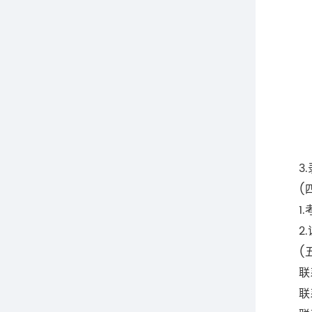
3.录
(四
1.考
2.证
(五
联系
联系电