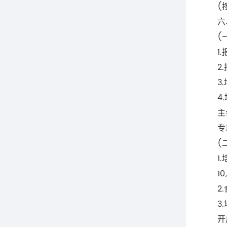
(按
六、
(一
1.报到
2.报
3.培
4.
主会场
专场日
(二
1.培
10人
2.食
3.
开户