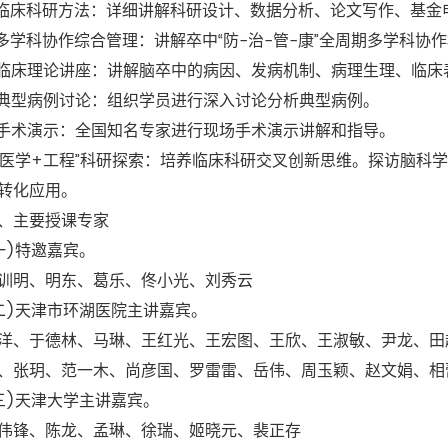
床科研方法：详细讲解科研设计、数据分析、论文写作、基金
学科协作综合管理：讲解卒中“防-治-管-康”全周期多学科协
床理论讲座：讲解脑卒中的病因、发病机制、病理生理、临床
型病例讨论：组织学员进行深入讨论分析典型病例。
术演示：全国知名专家进行现场手术演示讲解和指导。
医学+工程”科研探索：培养临床科研交叉创新思维。探访脑科
转化应用。
主要授课专家
)特邀嘉宾。
明、明东、葛乐、佟小光、刘秀云
)天津市环湖医院主讲嘉宾。
于德林、马琳、王红光、王宏图、王欣、王淑敏、尹龙、田超
、张玥、范一木、尚彦国、罗雷雷、岳伟、周玉颖、赵文娟、相
)天津大学主讲嘉宾。
锋、陈龙、孟琳、徐瑞、姬晓元、裴正存