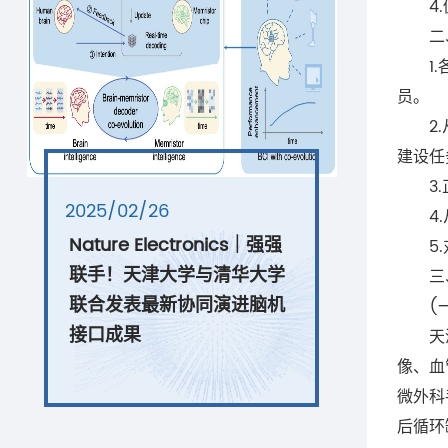
4.促
二、
1.各
员。
2.从
建设任
3.正
2025/02/26
4.从
Nature Electronics｜强强
5.对
联手！天津大学与清华大学
三、
联合发表最新协同演进脑机
(一)
接口成果
天津市
像、血
微外科
后循环