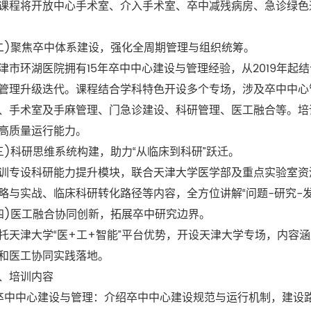
课程将开放中心手术室、介入手术室、卒中减残病房、急诊绿色
聚焦卒中体系建设，强化全周期管理与组织统筹。
环湖医院拥有15年卒中中心建设与管理经验，从2019年起
管理升级迭代。课程结合学科特色开设多个专场，涉及卒中中心
、手术室及手麻管理、门急诊建设、科研管理、医工融合等。培
高质量运行能力。
科研思维系统构建，助力“从临床到科研”跃迁。
设科研能力提升模块，联合天津大学医学部及重点实验室资源
略与实战、临床科研转化路径等内容，全方位讲解“问题-研究-发
医工融合协同创新，拓展卒中研究边界。
津大学“医+工+智能”平台优势，开设天津大学专场，内容涵
和医工协同实践落地。
培训内容
中中心建设与管理：介绍卒中中心建设规范与运行机制，建设