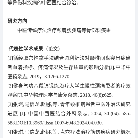
等骨伤科疾病的中西医结合诊治。
研究方向
中医传统疗法治疗颈肩腰腿痛等骨伤科疾患
代表性学术成果
（论文）
[1]循经取穴推拿手法结合圆利针法对腰椎间盘突出症患
者血清指标、疼痛情况及生存质量的影响分析[J].中华中
医药杂志, 2019，3.1266-1270
[2]健身气功八段锦锻炼治疗大学生慢性颈痛患者的疗效
观察[J].中华物理医学与康复杂志, 2018, 40(8):625.
[3]张琪,马信龙,赵娜,等. 青年颈椎病患者中医外治法研究
进展 [J]. 中国中西医结合外科杂志, 2024, 30 (04): 585-
588.DOI:10.3969/j.issn.1007-6948.2024.04.030.
[4]张琪,马信龙,赵娜,等. 点穴疗法治疗筋伤疾病研究概况