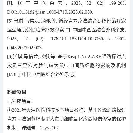
[J]. 辽宁中医杂志, 2025, 52 (02): 199-203.
DOI:10.13192/j.issn.1000-1719.2025.02.050.
[5] 张琪,马信龙,赵娜,等. 循经点穴疗法结合易筋经治疗寒
湿型腰肌劳损临床疗效观察 [J]. 中国中西医结合外科杂志,
2025, 31 (02): 176-181+186.DOI:10.3969/j.issn.1007-
6948.2025.02.003.
[6]张琪,马信龙,赵娜,等. 基于Keap1-Nrf2-ARE通路探讨点
按足三里穴对脾气虚大鼠Cajal间质细胞的影响及机制
[J/OL]. 中国中西医结合外科杂志,
科研项目
已完成项目：
①2021年天津医院科技基金项目名称：基于Nrf2通路探讨
点穴手法调节脾虚型大鼠肌细胞氧化应激损伤修复的保护
机制，课题号：Tjyy2107