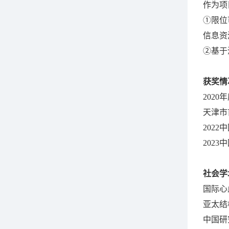
作为项
①限位
信息资
②基于
获奖情
202
天津市
202
202
社会学
国际心
亚太结
中国研