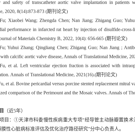
y and safety of transcatheter aortic valve implantation in patients w
ne, 2020, 8(14):873-873 (期刊论文)
 Fu; Xiaobei Wang; Zhengda Chen; Nan Jiang; Zhigang Guo; Yuhu
ial performance in infarcted rat heart by injection of disulfide-cross
 Journal of Materials Chemistry B, 2022, 10(4): 656-665 (期刊论文)
Fu; Yuhui Zhang; Qingliang Chen; Zhigang Guo; Nan Jiang ; Antibo
s with calcific aortic valve disease, Annals of Translational Medicin
u, et al. Left ventricular ejection fraction is associated with intraop
ation. Annals of Translational Medicine, 2021(16).(期刊论文)
u, et al. Bovine pericardial versus porcine stented replacement mitral 
zed comparison of the Perimount and the Mosaic valves. Annals of
目
（近5年）
项目：①天津市科委慢性疾病重大专项“经导管主动脉瓣置换术
瓣膜性心脏病标准评估及优化治疗路径研究”分中心负责人。