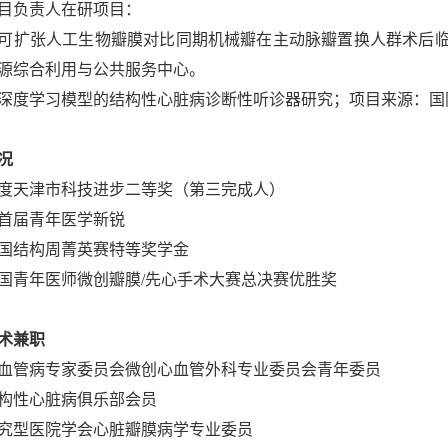
目负责人在研项目：
可扩张人工生物瓣膜对比同期机械瓣在主动脉瓣置换人群术后
源综合利用与公共服务中心。
深度学习模型的结构性心脏病诊断性听诊器研究；项目来源：国
况
0年度天津市科技进步二等奖（第三完成人）
首届青年医学新锐
2中国结构周菁英赛特等奖学金
3中国青年医师微创瓣膜/先心手术大赛总决赛优胜奖
术兼职
血管病专家委员会微创心血管外科专业委员会青年委员
构性心脏病俱乐部会员
究型医院学会心脏瓣膜病学专业委员