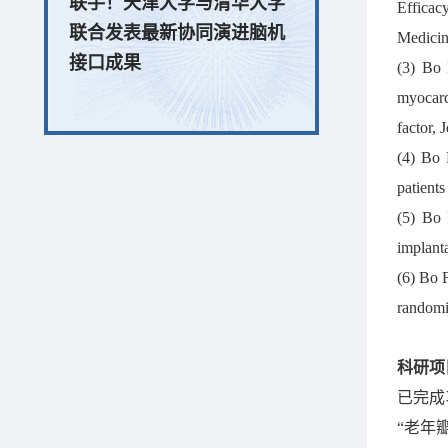
联手！天津大学与清华大学
Efficac
联合发表最新协同演进脑机
Medici
接口成果
(3) Bo
myocard
factor,
(4) Bo 
patient
(5) Bo F
implant
(6) Bo F
randomi
科研项
已完成
“老年