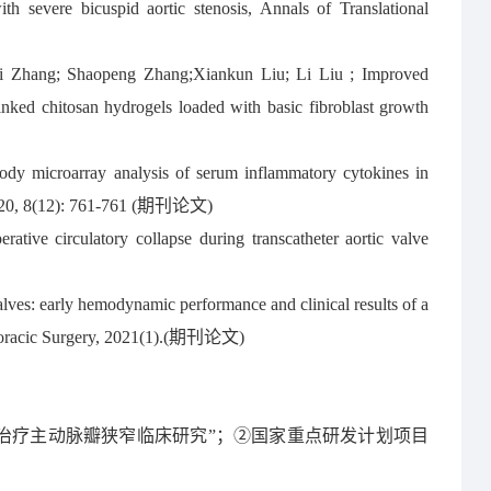
ith severe bicuspid aortic stenosis, Annals of Translational
i Zhang; Shaopeng Zhang;Xiankun Liu; Li Liu ; Improved
-linked chitosan hydrogels loaded with basic fibroblast growth
dy microarray analysis of serum inflammatory cytokines in
e, 2020, 8(12): 761-761 (期刊论文)
erative circulatory collapse during transcatheter aortic valve
valves: early hemodynamic performance and clinical results of a
 Thoracic Surgery, 2021(1).(期刊论文)
治疗主动脉瓣狭窄临床研究”；②国家重点研发计划项目