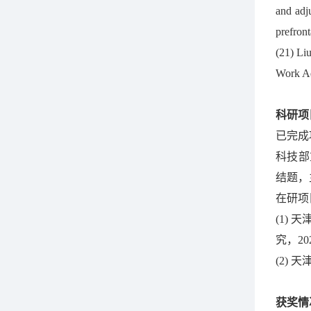
and adj
prefron
(21) Li
Work A
科研项
已完成
科技部重
结题，
在研项
(1)
究，202
(2) 
获奖情