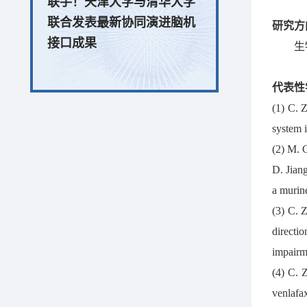
联手！天津大学与清华大学
联合发表最新协同演进脑机
研究方
接口成果
生
代表性
(1) C. 
system 
(2) M. 
D. Jian
a murin
(3) C. 
directio
impairm
(4) C. 
venlafax