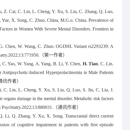
, Z. Cai, C. Lin, L. Cheng, Y. Xu, S. Liu, C. Zhang, Q. Luo,
W. Yue, X. Song, C. Zhuo, China, M.G.o. China. Prevalence of
Factors in Women With Severe Mental Disorders. Frontiers in
g, G. Chen, W. Wang, C. Zhuo. OGDHL Variant rs2293239: A
 Psychiatry.2022;13:771950.（第一作者）
u, C. Yao, W. Yang, A. Yang, B. Li, Y. Chen,
H. Tian
, C. Lin.
 Antipsychotic-Induced Hyperprolactinemia in Male Patients
418.（通讯作者）
, C. Lin, L. Cheng, Y. Xu, S. Liu, Q. Luo, S. Jin, C. Liu, J.
e organs damage in the mental disorder. Metabolic risk factors
. Front Psychiatry.2022;13:880031.（通讯作者）
. Li, Q. Zhang, Y. Xu, X. Song. Transcranial direct current
ession of cognitive impairment in patients with first episode