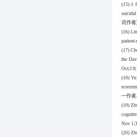
(15) J.
suicida
讯作者
(16) Li
patient
(17) Ch
the Dav
Oct;1
(18) Y
screeni
一作者
(19) Z
cogniti
Nov 1
(20) Z