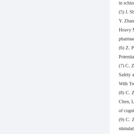
in sch
(5) J. S
Y. Zhan
Heavy M
pharm
(6) Z. 
Potenti
(7) C. 
Safety 
With T
(8) C. 
Chen, L
of cogn
(9) C. 
stimula