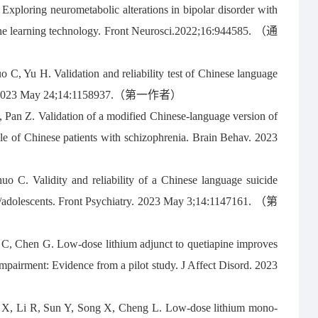
. Exploring neurometabolic alterations in bipolar disorder with
ine learning technology. Front Neurosci.2022;16:944585. （通
C, Yu H. Validation and reliability test of Chinese language
hiatry. 2023 May 24;14:1158937.（第一作者）
, Pan Z. Validation of a modified Chinese-language version of
of Chinese patients with schizophrenia. Brain Behav. 2023
C. Validity and reliability of a Chinese language suicide
n/adolescents. Front Psychiatry. 2023 May 3;14:1147161. （第
 C, Chen G. Low-dose lithium adjunct to quetiapine improves
pairment: Evidence from a pilot study. J Affect Disord. 2023
 X, Li R, Sun Y, Song X, Cheng L. Low-dose lithium mono-