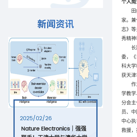
个人简
田
家。兼
新闻资讯
志》等
秀精神
长
委，《
科大学
获天津
作
学教学
分会主
员、中
2025/02/26
中心执
Nature Electronics｜强强
救援，