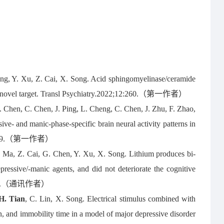
Wang, Y. Xu, Z. Cai, X. Song. Acid sphingomyelinase/ceramide
ential novel target. Transl Psychiatry.2022;12:260.（第一作者）
. Chen, C. Chen, J. Ping, L. Cheng, C. Chen, J. Zhu, F. Zhao,
ve- and manic-phase-specific brain neural activity patterns in
1;11: 619.（第一作者）
X. Ma, Z. Cai, G. Chen, Y. Xu, X. Song. Lithium produces bi-
epressive/-manic agents, and did not deteriorate the cognitive
;12:359.（通讯作者）
H. Tian
, C. Lin, X. Song. Electrical stimulus combined with
n, and immobility time in a model of major depressive disorder