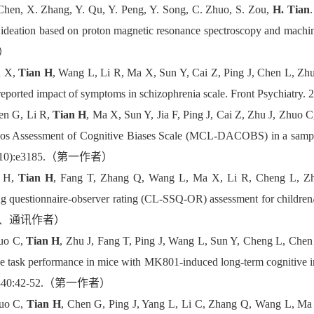
 Chen, X. Zhang, Y. Qu, Y. Peng, Y. Song, C. Zhuo, S. Zou,
H. Tian
l ideation based on proton magnetic resonance spectroscopy and mach
）
n X,
Tian H
, Wang L, Li R, Ma X, Sun Y, Cai Z, Ping J, Chen L, Zhuo 
-reported impact of symptoms in schizophrenia scale. Front Psyc
en G, Li R,
Tian H
, Ma X, Sun Y, Jia F, Ping J, Cai Z, Zhu J, Zhuo C
os Assessment of Cognitive Biases Scale (MCL-DACOBS) in a sample 
3(10):e3185.（第一作者）
u H,
Tian H
, Fang T, Zhang Q, Wang L, Ma X, Li R, Cheng L, Zhuo 
ng questionnaire-observer rating (CL-SSQ-OR) assessment for childre
、通讯作者）
huo C,
Tian H
, Zhu J, Fang T, Ping J, Wang L, Sun Y, Cheng L, Chen
ve task performance in mice with MK801-induced long-term cognitive im
;340:42-52.（第一作者）
huo C,
Tian H
, Chen G, Ping J, Yang L, Li C, Zhang Q, Wang L, Ma