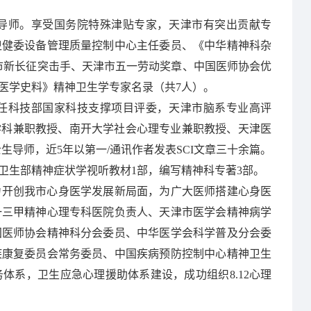
导师。享受国务院特殊津贴专家，天津市有突出贡献专
卫健委设备管理质量控制中心主任委员、《中华精神科杂
津市新长征突击手、天津市五一劳动奖章、中国医师协会优
医学史料》精神卫生学专家名录（共7人）。
任科技部国家科技支撑项目评委，天津市脑系专业高评
医学工程学科兼职教授、南开大学社会心理专业兼职教授、天津医
导师，近5年以第一/通讯作者发表SCI文章三十余篇。
卫生部精神症状学视听教材1部，编写精神科专著3部。
力开创我市心身医学发展新局面，为广大医师搭建心身医
一三甲精神心理专科医院负责人、天津市医学会精神病学
国医师协会精神科分会委员、中华医学会科学普及分会委
疾康复委员会常务委员、中国疾病预防控制中心精神卫生
体系，卫生应急心理援助体系建设，成功组织8.12心理