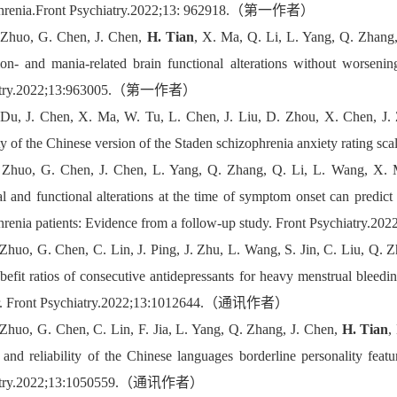
phrenia.Front Psychiatry.2022;13: 962918.（第一作者）
 Zhuo, G. Chen, J. Chen,
H. Tian
, X. Ma, Q. Li, L. Yang, Q. Zhang,
ion- and mania-related brain functional alterations without worsening
iatry.2022;13:963005.（第一作者）
 Du, J. Chen, X. Ma, W. Tu, L. Chen, J. Liu, D. Zhou, X. Chen, J
lity of the Chinese version of the Staden schizophrenia anxiety rat
 Zhuo, G. Chen, J. Chen, L. Yang, Q. Zhang, Q. Li, L. Wang, X. M
al and functional alterations at the time of symptom onset can predict 
hrenia patients: Evidence from a follow-up study. Front Psychia
 Zhuo, G. Chen, C. Lin, J. Ping, J. Zhu, L. Wang, S. Jin, C. Liu, Q.
-befit ratios of consecutive antidepressants for heavy menstrual blee
er. Front Psychiatry.2022;13:1012644.（通讯作者）
 Zhuo, G. Chen, C. Lin, F. Jia, L. Yang, Q. Zhang, J. Chen,
H. Tian
,
 and reliability of the Chinese languages borderline personality featu
atry.2022;13:1050559.（通讯作者）