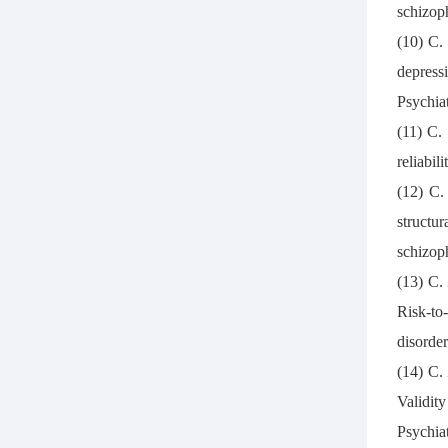
schizo
(10) C.
depress
Psych
(11) C.
reliabi
(12) C.
structur
schizop
(13) C.
Risk-to
disord
(14) C.
Validity
Psychi