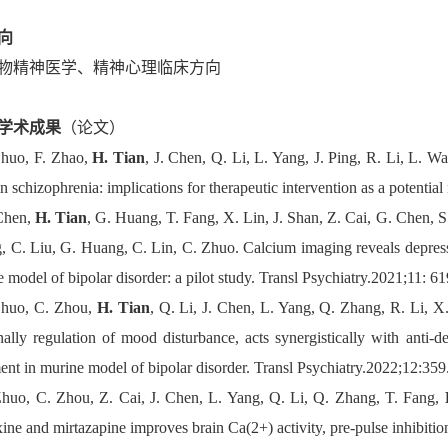
向
物精神医学、精神心理临床方向
学术成果
（论文）
Zhuo, F. Zhao,
H. Tian
, J. Chen, Q. Li, L. Yang, J. Ping, R. Li, L. 
in schizophrenia: implications for therapeutic intervention as a pot
Chen,
H. Tian
, G. Huang, T. Fang, X. Lin, J. Shan, Z. Cai, G. Chen, S
g, C. Liu, G. Huang, C. Lin, C. Zhuo. Calcium imaging reveals depressi
e model of bipolar disorder: a pilot study. Transl Psychiatry.202
Zhuo, C. Zhou,
H. Tian
, Q. Li, J. Chen, L. Yang, Q. Zhang, R. Li, 
nally regulation of mood disturbance, acts synergistically with anti-d
ent in murine model of bipolar disorder. Transl Psychiatry.2022
Zhuo, C. Zhou, Z. Cai, J. Chen, L. Yang, Q. Li, Q. Zhang, T. Fang,
ine and mirtazapine improves brain Ca(2+) activity, pre-pulse inhibitio