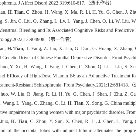
izophrenia. J Affect Disord.2022;319:610-617.（通讯作者）
han,
H. Tian
, C. Zhou, H. Wang, X. Ma, R. Li, H. Yu, G. Chen, J. Zhu
g, S. Jin, C. Liu, Q. Zhang, L. Lv, L. Yang, J. Chen, Q. Li, W. Liu, 
enstrual Bleeding and Its Associated Cognitive Risks and Predictive 
acology.2022;13:904908.（第一作者）
Pan,
H. Tian
, T. Fang, Z. Liu, X. Liu, G. Dou, G. Huang, Z. Zhan
al Genetic Driver of Chinese Familial Depressive Disorder. Front
Zhuo, Y. Xu, H. Wang, T. Fang, J. Chen, C. Zhou, Q. Li, J. Liu, S. X
and Efficacy of High-Dose Vitamin B6 as an Adjunctive Treatment for
reatment-Resistant Schizophrenia. Front Psychiatry.2021;12:681
Zhuo, W. Liu, R. Jiang, R. Li, H. Yu, G. Chen, J. Shan, J. Zhu, Z. Cai
. Wang, L. Yang, Q. Zhang, Q. Li,
H. Tian
, X. Song, G. China multipl
itive impairment in young women with major psychiatric disorder
Zhuo,
H. Tian
, C. Zhou, Y. Sun, X. Chen, R. Li, J. Chen, L. Yang, Q
tion of the occipital lobes with adjunct lithium attenuates the progr