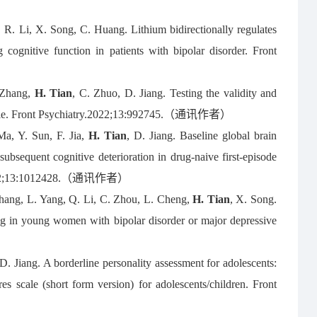
 R. Li, X. Song, C. Huang. Lithium bidirectionally regulates
 cognitive function in patients with bipolar disorder. Front
. Zhang,
H. Tian
, C. Zhuo, D. Jiang. Testing the validity and
ing scale. Front Psychiatry.2022;13:992745.（通讯作者）
a, Y. Sun, F. Jia,
H. Tian
, D. Jiang. Baseline global brain
subsequent cognitive deterioration in drug-naive first-episode
try.2022;13:1012428.（通讯作者）
 Zhang, L. Yang, Q. Li, C. Zhou, L. Cheng,
H. Tian
, X. Song.
ding in young women with bipolar disorder or major depressive
 D. Jiang. A borderline personality assessment for adolescents:
res scale (short form version) for adolescents/children. Front