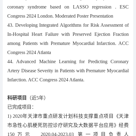
coronary syndrome based on LASSO regression . ESC
Congress 2024 London. Moderated Poster Presentation
43. Developing Integrated Algorithms for Risk Assessment of
In-Hospital Heart Failure with Preserved Ejection Fraction
among Patients with Premature Myocardial Infarction. ACC
Congress 2024 Atlanta
44.
Advanced Machine Learning for Predicting Coronary
Artery Disease Severity in Patients with Premature Myocardial
Infarction. ACC Congress 2024 Atlanta.
科研项目
（近5年）
已完成项目：
1) 2020年天津市重点研发计划科技支撑重点项目《天津
市急性心肌梗死防控诊疗研究及大数据平台应用》经费
150万元 2020.04-2023.03 第一项目负责人