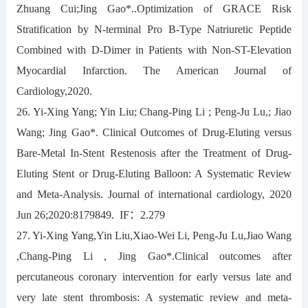
Zhuang Cui;Jing Gao*..Optimization of GRACE Risk
Stratification by N-terminal Pro B-Type Natriuretic Peptide
Combined with D-Dimer in Patients with Non-ST-Elevation
Myocardial Infarction. The American Journal of
Cardiology,2020.
26. Yi-Xing Yang; Yin Liu; Chang-Ping Li ; Peng-Ju Lu,; Jiao
Wang; Jing Gao*. Clinical Outcomes of Drug-Eluting versus
Bare-Metal In-Stent Restenosis after the Treatment of Drug-
Eluting Stent or Drug-Eluting Balloon: A Systematic Review
and Meta-Analysis. Journal of international cardiology, 2020
Jun 26;2020:8179849. IF：2.279
27. Yi-Xing Yang,Yin Liu,Xiao-Wei Li, Peng-Ju Lu,Jiao Wang
,Chang-Ping Li , Jing Gao*.Clinical outcomes after
percutaneous coronary intervention for early versus late and
very late stent thrombosis: A systematic review and meta-