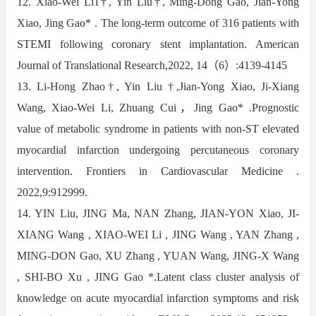
12. Xiao-Wei Li1†, Yin Liu†, Ming-Dong Gao, Jian-Yong
Xiao, Jing Gao* . The long-term outcome of 316 patients with
STEMI following coronary stent implantation. American
Journal of Translational Research,2022, 14（6）:4139-4145
13. Li-Hong Zhao†, Yin Liu †,Jian-Yong Xiao, Ji-Xiang
Wang, Xiao-Wei Li, Zhuang Cui，Jing Gao* .Prognostic
value of metabolic syndrome in patients with non-ST elevated
myocardial infarction undergoing percutaneous coronary
intervention. Frontiers in Cardiovascular Medicine .
2022,9:912999.
14. YIN Liu, JING Ma, NAN Zhang, JIAN-YON Xiao, JI-
XIANG Wang , XIAO-WEI Li , JING Wang , YAN Zhang ,
MING-DON Gao, XU Zhang , YUAN Wang, JING-X Wang
, SHI-BO Xu , JING Gao *.Latent class cluster analysis of
knowledge on acute myocardial infarction symptoms and risk