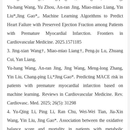
Yu-hang Wang, Yu Zhou, An-ran Jing, Miao-miao Liang, Yin
Liu*,Jing Gao*,. Machine Learning Algorithms to Predict
Heart Failure with Preserved Ejection Fraction among Patients
with Premature Myocardial Infarction. Frontiers in
Cardiovascular Medicine. 2025.1571185
3. Jing-xian Wang†, Miao-miao Liang†, Peng-ju Lu, Zhuang
Cui, Yan Liang,
Yu-hang Wang, An-ran Jing, Jing Wang, Meng-long Zhang,
Yin Liu, Chang-ping Li,*Jing Gao*. Predicting MACE risk in
patients with premature myocardial infarction based on
machine learning. Reviews in Cardiovascular Medicine. Rev.
Cardiovasc. Med. 2025; 26(5): 31298
4. Yu-Qing Li, Ping Li, Ran Chu, Wei-Wei Tian, Jia-Xin
Wang, Yin Liu, Jing Gao*. Association between the oxidative
balance score and mortality in patients with metabolic