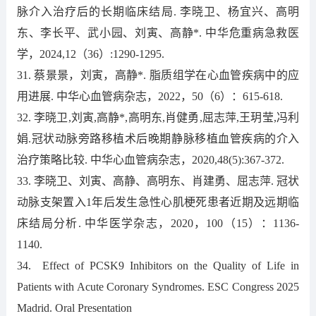
脉介入治疗后的长期临床结局. 李晓卫、杨宜兴、高明
东、李长平、武小园、刘寅、高静*. 中华危重病急救医
学，2024,12（36）:1290-1295.
31. 蔡景景，刘寅，高静*. 脂质组学在心血管疾病中的应
用进展. 中华心血管病杂志，2022，50（6）：615-618.
32. 李晓卫,刘寅,高静*,高明东,肖健勇,屈志萍,王玥莹,冯利
娟.冠状动脉旁路移植术后晚期静脉移植血管疾病的介入
治疗策略比较. 中华心血管病杂志，2020,48(5):367-372.
33. 李晓卫、刘寅、高静、高明东、肖建勇、屈志萍. 冠状
动脉支架置入1年后发生急性心肌梗死患者近期及远期临
床结局分析. 中华医学杂志，2020，100（15）：1136-
1140.
34. Effect of PCSK9 Inhibitors on the Quality of Life in
Patients with Acute Coronary Syndromes. ESC Congress 2025
Madrid. Oral Presentation