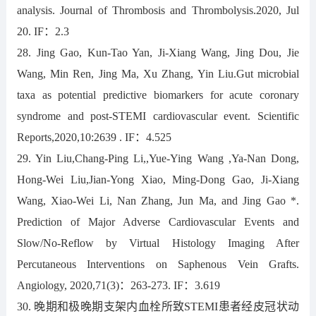
analysis. Journal of Thrombosis and Thrombolysis.2020, Jul
20. IF：2.3
28. Jing Gao, Kun-Tao Yan, Ji-Xiang Wang, Jing Dou, Jie
Wang, Min Ren, Jing Ma, Xu Zhang, Yin Liu.Gut microbial
taxa as potential predictive biomarkers for acute coronary
syndrome and post-STEMI cardiovascular event. Scientific
Reports,2020,10:2639 . IF：4.525
29. Yin Liu,Chang-Ping Li,,Yue-Ying Wang ,Ya-Nan Dong,
Hong-Wei Liu,Jian-Yong Xiao, Ming-Dong Gao, Ji-Xiang
Wang, Xiao-Wei Li, Nan Zhang, Jun Ma, and Jing Gao *.
Prediction of Major Adverse Cardiovascular Events and
Slow/No-Reflow by Virtual Histology Imaging After
Percutaneous Interventions on Saphenous Vein Grafts.
Angiology, 2020,71(3)：263-273. IF：3.619
30. 晚期和极晚期支架内血栓所致STEMI患者经皮冠状动