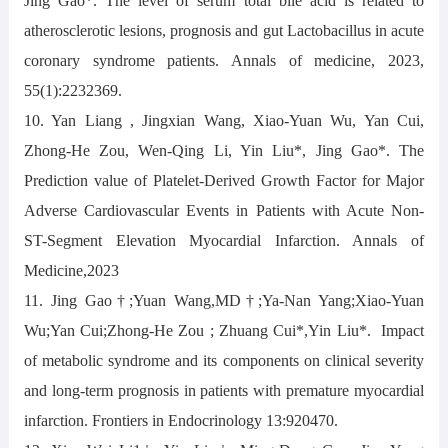
Jing Gao*. The level of serum total bile acid is related to
atherosclerotic lesions, prognosis and gut Lactobacillus in acute
coronary syndrome patients. Annals of medicine, 2023,
55(1):2232369.
10. Yan Liang , Jingxian Wang, Xiao-Yuan Wu, Yan Cui,
Zhong-He Zou, Wen-Qing Li, Yin Liu*, Jing Gao*. The
Prediction value of Platelet-Derived Growth Factor for Major
Adverse Cardiovascular Events in Patients with Acute Non-
ST-Segment Elevation Myocardial Infarction. Annals of
Medicine,2023
11. Jing Gao†;Yuan Wang,MD†;Ya-Nan Yang;Xiao-Yuan
Wu;Yan Cui;Zhong-He Zou ; Zhuang Cui*,Yin Liu*. Impact
of metabolic syndrome and its components on clinical severity
and long-term prognosis in patients with premature myocardial
infarction. Frontiers in Endocrinology 13:920470.