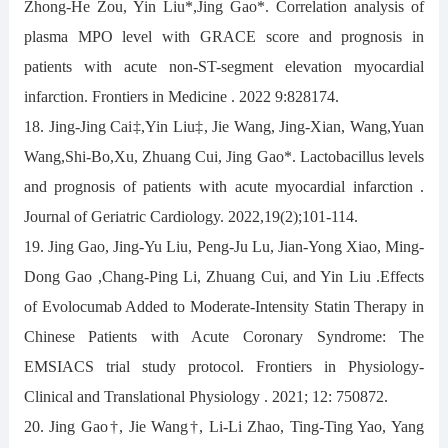
Zhong-He Zou, Yin Liu*,Jing Gao*. Correlation analysis of
plasma MPO level with GRACE score and prognosis in
patients with acute non-ST-segment elevation myocardial
infarction. Frontiers in Medicine . 2022 9:828174.
18. Jing-Jing Cai‡,Yin Liu‡, Jie Wang, Jing-Xian, Wang,Yuan
Wang,Shi-Bo,Xu, Zhuang Cui, Jing Gao*. Lactobacillus levels
and prognosis of patients with acute myocardial infarction .
Journal of Geriatric Cardiology. 2022,19(2);101-114.
19. Jing Gao, Jing-Yu Liu, Peng-Ju Lu, Jian-Yong Xiao, Ming-
Dong Gao ,Chang-Ping Li, Zhuang Cui, and Yin Liu .Effects
of Evolocumab Added to Moderate-Intensity Statin Therapy in
Chinese Patients with Acute Coronary Syndrome: The
EMSIACS trial study protocol. Frontiers in Physiology-
Clinical and Translational Physiology . 2021; 12: 750872.
20. Jing Gao†, Jie Wang†, Li-Li Zhao, Ting-Ting Yao, Yang