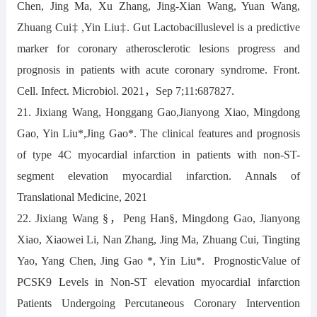
Chen, Jing Ma, Xu Zhang, Jing-Xian Wang, Yuan Wang,
Zhuang Cui‡ ,Yin Liu‡. Gut Lactobacilluslevel is a predictive
marker for coronary atherosclerotic lesions progress and
prognosis in patients with acute coronary syndrome. Front.
Cell. Infect. Microbiol. 2021，Sep 7;11:687827.
21. Jixiang Wang, Honggang Gao,Jianyong Xiao, Mingdong
Gao, Yin Liu*,Jing Gao*. The clinical features and prognosis
of type 4C myocardial infarction in patients with non-ST-
segment elevation myocardial infarction. Annals of
Translational Medicine, 2021
22. Jixiang Wang §，Peng Han§, Mingdong Gao, Jianyong
Xiao, Xiaowei Li, Nan Zhang, Jing Ma, Zhuang Cui, Tingting
Yao, Yang Chen, Jing Gao *, Yin Liu*. PrognosticValue of
PCSK9 Levels in Non-ST elevation myocardial infarction
Patients Undergoing Percutaneous Coronary Intervention