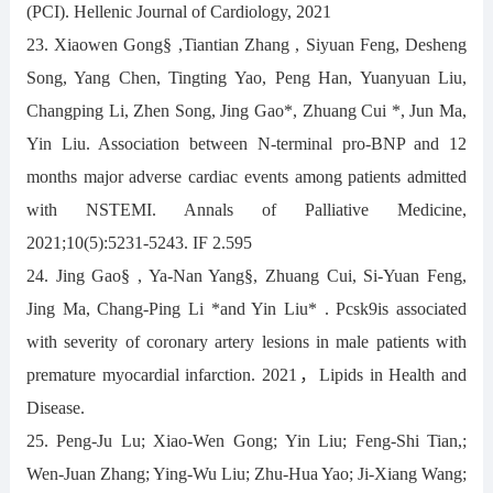
(PCI). Hellenic Journal of Cardiology, 2021
23. Xiaowen Gong§ ,Tiantian Zhang , Siyuan Feng, Desheng
Song, Yang Chen, Tingting Yao, Peng Han, Yuanyuan Liu,
Changping Li, Zhen Song, Jing Gao*, Zhuang Cui *, Jun Ma,
Yin Liu. Association between N-terminal pro-BNP and 12
months major adverse cardiac events among patients admitted
with NSTEMI. Annals of Palliative Medicine,
2021;10(5):5231-5243. IF 2.595
24. Jing Gao§ , Ya-Nan Yang§, Zhuang Cui, Si-Yuan Feng,
Jing Ma, Chang-Ping Li *and Yin Liu* . Pcsk9is associated
with severity of coronary artery lesions in male patients with
premature myocardial infarction. 2021，Lipids in Health and
Disease.
25. Peng-Ju Lu; Xiao-Wen Gong; Yin Liu; Feng-Shi Tian,;
Wen-Juan Zhang; Ying-Wu Liu; Zhu-Hua Yao; Ji-Xiang Wang;