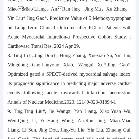
MiaoMiao Liang，AnRan Jing，Jing Ma，Xu Zhang，
Yin Liu*,Jing Gao*. Predictive Value of 5-Methoxytryptophan
on Long-Term Clinical Outcome after PCI in Patients with
Acute Myocardial Infarction-a Prospective Cohort Study. J
Cardiovasc Transl Res. 2024 Apr 29.
8. Ting Li†, Jing Dou†, Hong Zhang, Xuexiao Su, Yin Liu,
Mingdong Gao,Jianyong Xiao, Wengui Xu*,Jing Gao*.
Optimized gated a SPECT‑derived myocardial salvage index:
its prognostic significance in predicting major adverse cardiac
events following acute myocardial infarction percussion.
Annals of Nuclear Medicine,2023, 12149-023-01894-1
9. Ting-Ting Liu#, Jie Wang#, Yan Liang, Xiao-Yuan Wu,
Wen-Qing Li, Yu-Hang Wang, An-Ran Jing, Miao-Miao
Liang, Li Sun, Jing Dou, Jing-Yu Liu, Yin Liu, Zhuang Cui,