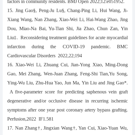
factors in community residents. BMJ Open 2022;12:e051952.
15. Jing Gao§, Peng-Ju Lu§, Chang-Ping Li, Hui Wang, Ji-
Xiang Wang, Nan Zhang, Xiao-Wei Li, Hai-Wang Zhao, Jing
Dou, Miao-Na Bai, Yu-Tian Shi, Jia Zhao, Chun Zan, Yin
Liu‡. Reconsidering treatment guidelines for acute myocardial
infarction during the COVID-19 pandemic. BMC
Cardiovascular Disorders 2022,22;194
16. Xiao-Wei Li, Zhuang Cui, Jian-Yong Xiao, Ming-Dong
Gao, Mei Zhang, Wen-Juan Zhang, Feng-Shi Tian,Yu Song,
Ying-Wu Liu, Zhu-Hua Yao, Jun Ma, Yin Liu and Jing Gao*.
A five-parameter score for predicting saphenous vein graft
degenerative and/or occlusive disease in recurring ischemic
symptoms after one year post coronary artery bypass grafting.
Perfusion,2022 IF1.581
17. Nan Zhang†, Jingxian Wang†, Yan Cui, Xiao-Yuan Wu,