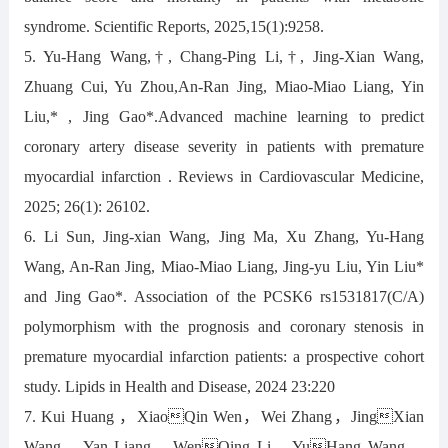
syndrome. Scientific Reports, 2025,15(1):9258.
5. Yu-Hang Wang,†, Chang-Ping Li,†, Jing-Xian Wang,
Zhuang Cui, Yu Zhou,An-Ran Jing, Miao-Miao Liang, Yin
Liu,* , Jing Gao*.Advanced machine learning to predict
coronary artery disease severity in patients with premature
myocardial infarction . Reviews in Cardiovascular Medicine,
2025; 26(1): 26102.
6. Li Sun, Jing-xian Wang, Jing Ma, Xu Zhang, Yu-Hang
Wang, An-Ran Jing, Miao-Miao Liang, Jing-yu Liu, Yin Liu*
and Jing Gao*. Association of the PCSK6 rs1531817(C/A)
polymorphism with the prognosis and coronary stenosis in
premature myocardial infarction patients: a prospective cohort
study. Lipids in Health and Disease, 2024 23:220
7. Kui Huang ，XiaoQin Wen，Wei Zhang，JingXian
Wang，Yan Liang，WenQing Li，YuHang Wang，