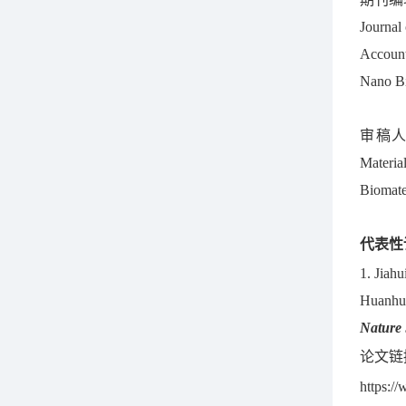
Journal 
Account
Nano Bi
审稿
Materia
Biomate
代表性
1. Jiah
Huanhua
Nature 
论文链
https:/