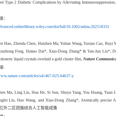
d Type 2 Diabetic Complications by Alleviating Immunosuppression
接：
/advanced.onlinelibrary.wiley.com/doi/full/10.1002/adma.202518331
en Hao, Zhenda Chen, Huizhen Ma, Yuhan Wang, Yaxian Cao, Buyi Y
ouzhong Feng, Haitao Dai*, Xiao-Dong Zhang* & Yan-Jun Liu*, Dual
lesteric liquid crystals overlaid a gold cluster film,
Nature Communica
接:
/www.nature.com/articles/s41467-025-64637-y
hen Ma, Ling Liu, Hua He, Si Sun, Shuyu Yang, You Huang, Yuan L
ngfei Liu, Hao Wang,
and Xiao-Dong
Zhang*, Atomically precise A
红外二区团簇结合人工智能成像