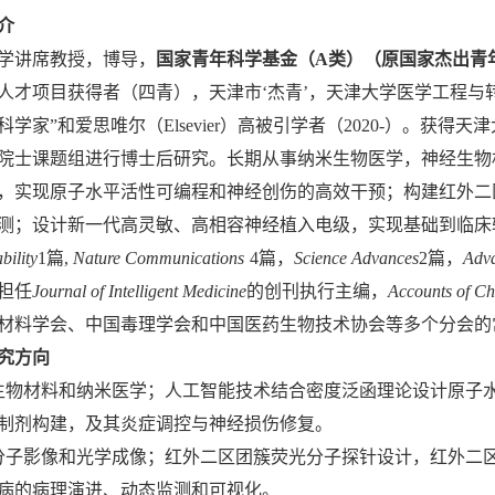
介
学讲席教授，博导，
国家青年科学基金（A类）（原国家杰出青
人才项目获得者（四青），天津市‘杰青’，天津大学医学工程与
科学家”和爱思唯尔（
Elsevier
）高被引学者（2020-）。获得天津
院士课题组进行博士后研究。长期从事纳米生物医学，神经生物材
，实现原子水平活性可编程和神经创伤的高效干预；构建红外二
测；设计新一代高灵敏、高相容神经植入电级，实现基础到临床转
bility
1篇
,
Nature Communications
4篇
，
Science Advances
2篇
，
Adva
担任
Journal of Intelligent Medicine
的创刊执行主编，
Accounts of Ch
材料学会、中国毒理学会和中国医药生物技术协会等多个分会的
究方向
生物材料和纳米医学；人工智能技术结合密度泛函理论设计原子
制剂构建，及其炎症调控与神经损伤修复。
分子影像和光学成像；红外二区团簇荧光分子探针设计，红外二
病的病理演进、动态监测和可视化。