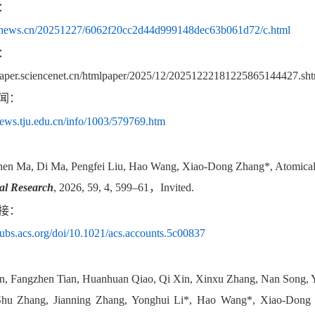
：
tj.news.cn/20251227/6062f20cc2d44d999148dec63b061d72/c.html
：
/paper.sciencenet.cn/htmlpaper/2025/12/20251222181225865144427.sh
闻：
news.tju.edu.
cn
/info/1003/579769.htm
hen Ma, Di Ma, Pengfei Liu, Hao Wang, Xiao-Dong Zhang*, Atomically
al Research
, 2026, 59, 4, 599–61
，Invited.
接：
/pubs.acs.org/doi/10.1021/acs.accounts.5c00837
un, Fangzhen Tian, Huanhuan Qiao, Qi Xin, Xinxu Zhang, Nan Song, Yu
hu Zhang, Jianning Zhang, Yonghui Li*, Hao Wang*, Xiao-Dong Z