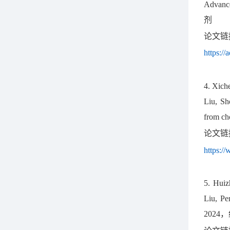
Advance
剂
论文链
https:/
4. Xich
Liu, Sh
from cho
论文链
https:/
5.
Huiz
Liu, Pe
2024
，