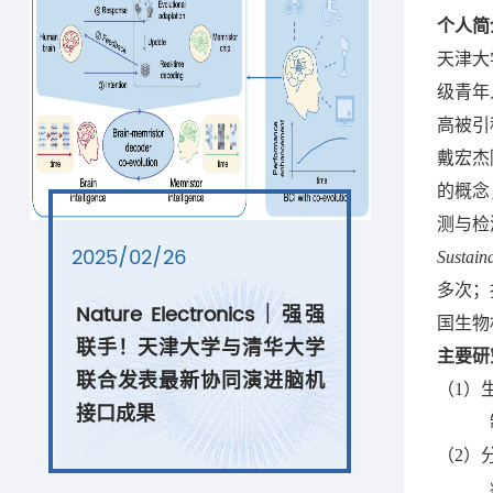
个人简
天津大
级青年
高被引
戴宏杰
的概念
测与检
2025/02/26
Sustaina
多次；
Nature Electronics｜强强
国生物
联手！天津大学与清华大学
主要研
联合发表最新协同演进脑机
（1）
接口成果
（2）