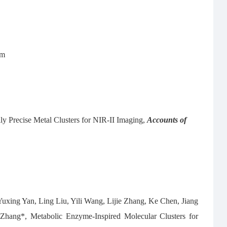
tm
 Precise Metal Clusters for NIR-II Imaging,
Accounts of
xing Yan, Ling Liu, Yili Wang, Lijie Zhang, Ke Chen, Jiang
hang*, Metabolic Enzyme-Inspired Molecular Clusters for