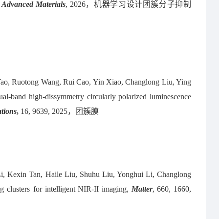
,
Advanced Materials
, 2026
，机器学习设计团簇分子抑制
ao, Ruotong Wang, Rui Cao, Yin Xiao, Changlong Liu, Ying
-band high-dissymmetry circularly polarized luminescence
tions
,
16, 9639, 2025
，团簇膜
i, Kexin Tan,
Haile Liu, Shuhu Liu, Yonghui Li, Changlong
g clusters
for intelligent NIR-II imaging,
Matter
, 660, 1660,