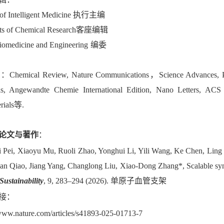
of Intelligent Medicine
执行主编
s of Chemical Research
客座编辑
omedicine and Engineering
编委
人：
Chemical Review, Nature Communications，Science Advances, 
ls, Angewandte Chemie International Edition, Nano Letters, ACS 
rials
等
.
论文与著作
：
ui Pei, Xiaoyu Mu, Ruoli Zhao, Yonghui Li, Yili Wang, Ke Chen, Ling
n Qiao, Jiang Yang, Changlong Liu,
Xiao-Dong Zhang*, Scalable synth
Sustainability
, 9, 283–294 (2026).
单原子血管支架
接：
/www.nature.com/articles/s41893-025-01713-7