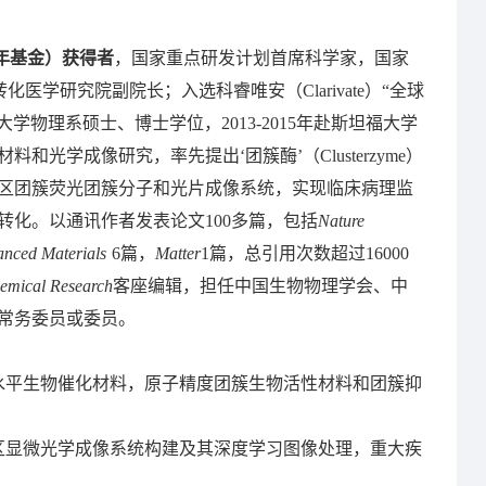
年基金）获得者
，国家重点研发计划首席科学家，国家
转化医学研究院副院长；入选科睿唯安（
Clarivate
）“全球
大学物理系硕士、博士学位，2013-2015年赴斯坦福大学
料和光学成像研究，率先提出‘团簇酶’（
Clusterzyme
）
区团簇荧光团簇分子和光片成像系统，实现临床病理监
化。以通讯作者发表论文100多篇，包括
Nature
nced Materials
6篇
，
Matter
1篇，总引用次数超过16000
emical Research
客座编辑，担任中国生物物理学会、中
常务委员或委员。
水平生物催化材料，原子精度团簇生物活性材料和团簇抑
区显微光学成像系统构建及其深度学习图像处理，重大疾