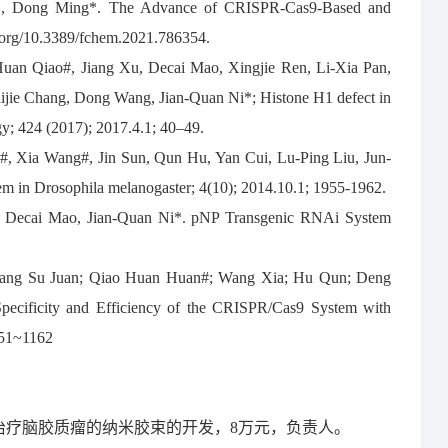
g*, Dong Ming*. The Advance of CRISPR-Cas9-Based and
.org/10.3389/fchem.2021.786354.
an Qiao#, Jiang Xu, Decai Mao, Xingjie Ren, Li-Xia Pan,
jie Chang, Dong Wang, Jian-Quan Ni*; Histone H1 defect in
gy; 424 (2017); 2017.4.1; 40–49.
, Xia Wang#, Jin Sun, Qun Hu, Yan Cui, Lu-Ping Liu, Jun-
m in Drosophila melanogaster; 4(10); 2014.10.1; 1955-1962.
 Decai Mao, Jian-Quan Ni*. pNP Transgenic RNAi System
; Yang Su Juan; Qiao Huan Huan#; Wang Xia; Hu Qun; Deng
 Specificity and Efficiency of the CRISPR/Cas9 System with
151~1162
多基因靶向治疗脑胶质瘤的纳米胶束的开发，8万元，负责人。