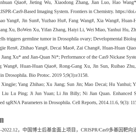
anhuan Qiao#, Jieting Wu, Xiaodong Zhang, Jian Luo, Hao Wan
SPR-Cas9-Based Imaging System. Frontiers in Chemistry. https://doi
hao Yang#, Jin Sun#, Yuzhao Hu#, Fang Wang#, Xia Wang#, Huan-Hu
ng Xu, BoWen Xu, Yifan Zhang, Haiyi Li, Wei Miao, Yanhui Hu, Zhi
cells triggers germline tumor in Drosophila ovary; Developmental Biolo
gjie Ren#, Zhihao Yang#, Decai Mao#, Zai Chang#, Huan-Huan Qiao#
, Jiang Xu* and Jian-Quan Ni*; Performance of the Cas9 Nickase Syste
ng Wang#, Huan-Huan Qiao#, Rong-Gang Xu, Jin Sun, Ruibao Zhu,
in Drosophila. Bio Protoc. 2019 5;9(3):e3158.
 Xingjie; Yang Zhihao; Xu Jiang; Sun Jin; Mao Decai; Hu Yanhui
a; Liu Lu Ping; Ji Jun Yuan; Li Jin Billy; Ni Jian Quan. Enhanced
ed sgRNA Parameters in Drosophila. Cell Reports, 2014.11.6, 9(3): 1
目
.11-2022.12，中国博士后基金面上项目，CRISPR/Cas9