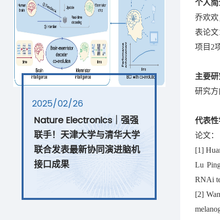
个人简
乔欢欢
表论文
项目2
主要研
研究方
2025/02/26
Nature Electronics｜强强
代表性
联手！天津大学与清华大学
论文：
联合发表最新协同演进脑机
[1] Hua
接口成果
Lu Ping
RNAi te
[2] Wan
melanog