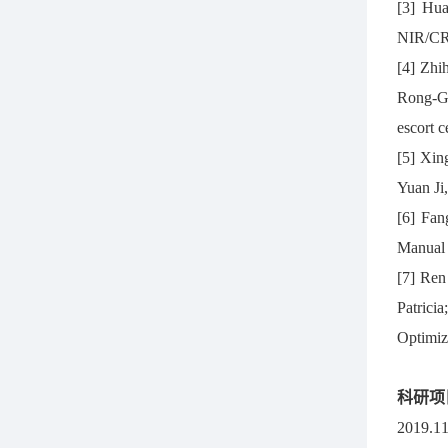
[3] Hu
NIR/CRI
[4] Zhi
Rong-Ga
escort 
[5] Xin
Yuan Ji
[6] Fa
Manual 
[7] Ren
Patrici
Optimiz
科研项
2019