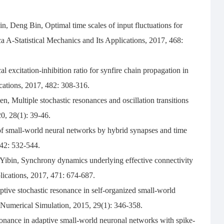
, Deng Bin, Optimal time scales of input fluctuations for
a A-Statistical Mechanics and Its Applications, 2017, 468:
xcitation-inhibition ratio for synfire chain propagation in
cations, 2017, 482: 308-316.
 Multiple stochastic resonances and oscillation transitions
0, 28(1): 39-46.
 small-world neural networks by hybrid synapses and time
 42: 532-544.
ibin, Synchrony dynamics underlying effective connectivity
plications, 2017, 471: 674-687.
ve stochastic resonance in self-organized small-world
Numerical Simulation, 2015, 29(1): 346-358.
nance in adaptive small-world neuronal networks with spike-