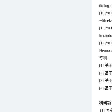
timing-d
[10]Yu 
with el
[11]Yu 
in rand
[12]Yu 
Neuroco
专利：
[1] 
[2] 
[3] 
[4] 
科研项
[1]