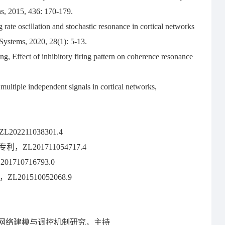
ns, 2015, 436: 170-179.
te oscillation and stochastic resonance in cortical networks
Systems, 2020, 28(1): 5-13.
 Effect of inhibitory firing pattern on coherence resonance
ltiple independent signals in cortical networks,
211038301.4
201711054717.4
0716793.0
01510052068.9
脑网络建模与调控机制研究，主持