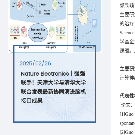
郭欣萌
主要研
的治疗手段。
Scie
学基金
课题。
2025/02/26
主要研
Nature Electronics｜强强
计算神
联手！天津大学与清华大学
联合发表最新协同演进脑机
代表性
接口成果
论文
[1]Guo 
spontan
[2]Guo 