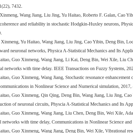
1(22), 7432.
Xinmeng, Wang Jiang, Liu Jing, Yu Haitao, Roberto F. Galan, Cao Yibin
coherence and reliability in stochastic Hodgkin-Huxley neurons, Physic
.
 Xinmeng, Yu Haitao, Wang Jiang, Liu Jing, Cao Yibin, Deng Bin, Local e
rward neuronal networks, Physica A-Statistical Mechanics and Its Appli
aitao, Guo Xinmeng, Wang Jiang, Li Kai, Deng Bin, Wei Xile, Liu Chen,
ical networks with time delay. IEEE Transactions on Fuzzy Systems, 202
aitao, Guo Xinmeng, Wang Jiang, Stochastic resonance enhancement of
Communications in Nonlinear Science and Numerical simulation, 2017,
aitao, Guo Xinmeng, Qin Qing, Deng Bin, Wang Jiang, Liu Jing, Cao Y
uction of neuronal circuits, Physcia A-Statistical Mechanics and Its Ap
aitao, Guo Xinmeng, Wang Jiang, Liu Chen, Deng Bin, Wei Xile, Adapti
l networks with time delay, Communications in Nonlinear Science and 
aitao, Guo Xinmeng, Wang Jiang, Deng Bin, Wei Xile, Vibrational reso