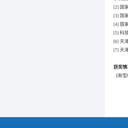
[2]
[3]
[4]
[5]
[6]
[7]
获奖情
《新型