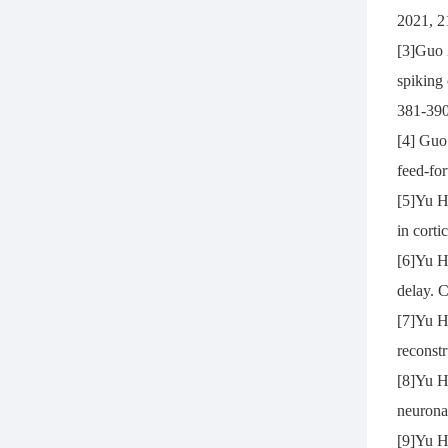
2021, 2
[3]Guo 
spiking 
381-390
[4] Guo
feed-fo
[5]Yu H
in cort
[6]Yu H
delay. 
[7]Yu H
reconstr
[8]Yu H
neurona
[9]Yu H