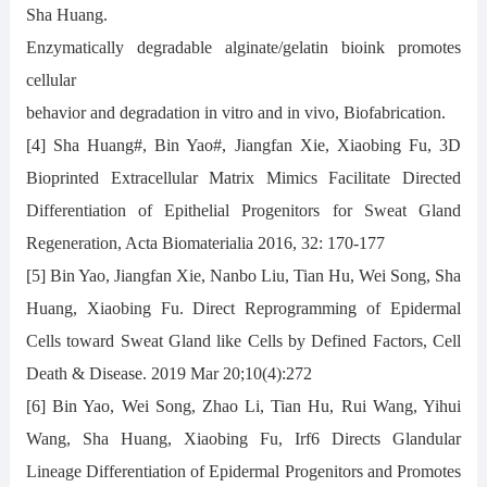
Sha Huang.
Enzymatically degradable alginate/gelatin bioink promotes
cellular
behavior and degradation in vitro and in vivo, Biofabrication.
[4] Sha Huang#, Bin Yao#, Jiangfan Xie, Xiaobing Fu, 3D
Bioprinted Extracellular Matrix Mimics Facilitate Directed
Differentiation of Epithelial Progenitors for Sweat Gland
Regeneration, Acta Biomaterialia 2016, 32: 170-177
[5] Bin Yao, Jiangfan Xie, Nanbo Liu, Tian Hu, Wei Song, Sha
Huang, Xiaobing Fu. Direct Reprogramming of Epidermal
Cells toward Sweat Gland like Cells by Defined Factors, Cell
Death & Disease. 2019 Mar 20;10(4):272
[6] Bin Yao, Wei Song, Zhao Li, Tian Hu, Rui Wang, Yihui
Wang, Sha Huang, Xiaobing Fu, Irf6 Directs Glandular
Lineage Differentiation of Epidermal Progenitors and Promotes