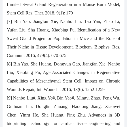
Limited Sweat Gland Regeneration in a Mouse Burn Model,
Stem Cell Res. Ther. 2018, 9(1): 179
[7] Bin Yao, Jiangfan Xie, Nanbo Liu, Tao Yan, Zhao Li,
Yufan Liu, Sha Huang, Xiaobing Fu, Identification of a New
Sweat Gland Progenitor Population in Mice and the Role of
Their Niche in Tissue Development, Biochem. Biophys. Res.
Commun. 2016, 479(4): 670-675
[8] Bin Yao, Sha Huang, Dongyun Gao, Jiangfan Xie, Nanbo
Liu, Xiaobing Fu, Age-Associated Changes in Regenerative
Capabilities of Mesenchymal Stem Cell: Impact on Chronic
Wounds Repair, Int. Wound J. 2016, 13(6): 1252-1259
[9] Nanbo Liu#, Xing Ye#, Bin Yao#, Mingyi Zhao, Peng Wu,
Guihuan Liu, Donglin Zhuang, Haodong Jiang, Xiaowei
Chen, Yinru He, Sha Huang, Ping Zhu. Advances in 3D
bioprinting technology for cardiac tissue engineering and