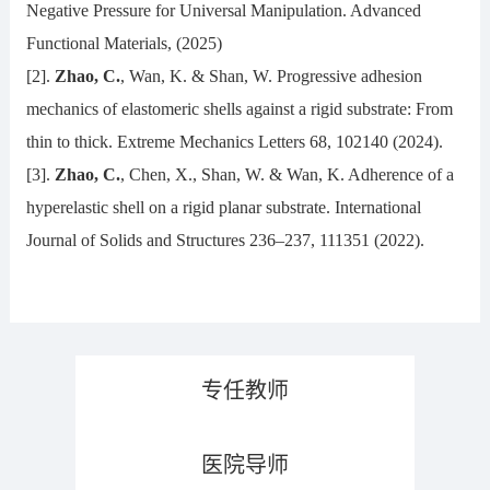
Negative Pressure for Universal Manipulation. Advanced
Functional Materials, (2025)
[2].
Zhao, C.
, Wan, K. & Shan, W. Progressive adhesion
mechanics of elastomeric shells against a rigid substrate: From
thin to thick. Extreme Mechanics Letters 68, 102140 (2024).
[3].
Zhao, C.
, Chen, X., Shan, W. & Wan, K. Adherence of a
hyperelastic shell on a rigid planar substrate. International
Journal of Solids and Structures 236–237, 111351 (2022).
专任教师
医院导师